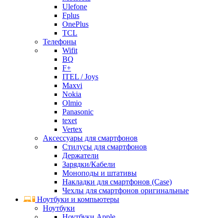
Ulefone
Fplus
OnePlus
TCL
Телефоны
Wifit
BQ
F+
ITEL / Joys
Maxvi
Nokia
Olmio
Panasonic
texet
Vertex
Аксессуары для смартфонов
Стилусы для смартфонов
Держатели
Зарядки/Кабели
Моноподы и штативы
Накладки для смартфонов (Case)
Чехлы для смартфонов оригинальные
Ноутбуки и компьютеры
Ноутбуки
Ноутбуки Apple