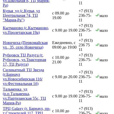
ул.Школьная 8, ТЦ Мария-
11
Ра)
Курья_уд (с.Курья, ул
+7 (913)
с 09.00 до
Центральная 74, ТЦ
236-75-
мало
19.00
"Мария-Ра")
11
+7 (913)
Кытманово (с.Кытманово,
с 9.00 до 19.00
236-75-
мало
ул.Пролетарская 19а)
11
+7 (913)
Новичиха (Первомайская
Ежедневно, с
236 75
мало
ул., 35, село Новичиха)
09:00 до 19:00
11
Рубцовск ТЦ Радуга (г.
+7 (913)
с 10.00 до
Рубцовск, ул.Тракторная
236-75-
мало
21.00
17, ТЦ Радуга)
11
Силикатный ТЦ Звезда
+7 (913)
(г.Барнаул
с 9.00 до 20.00
236-75-
мало
ул.Новосибирская 11б/
11
ул.Фестивальная 1б)
Тальменка_уд
+7 (913)
(р.п.Тальменка,
с 9.00 до 19.00
236-75-
мало
ул.Партизанская 55с, ТЦ
11
Мария-Ра)
ТРЦ Galaxy (г. Барнаул, пр-
+7 (913)
с 10.00 до
т Строителей 117, ТРЦ
236-75-
мало