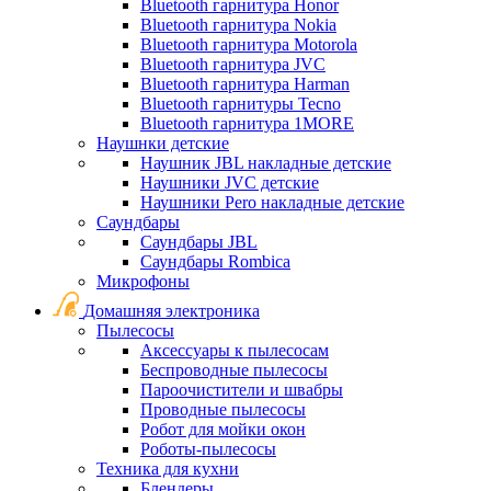
Bluetooth гарнитура Honor
Bluetooth гарнитура Nokia
Bluetooth гарнитура Motorola
Bluetooth гарнитура JVC
Bluetooth гарнитура Harman
Bluetooth гарнитуры Tecno
Bluetooth гарнитура 1MORE
Наушнки детские
Наушник JBL накладные детские
Наушники JVC детские
Наушники Pero накладные детские
Саундбары
Саундбары JBL
Саундбары Rombica
Микрофоны
Домашняя электроника
Пылесосы
Аксессуары к пылесосам
Беспроводные пылесосы
Пароочистители и швабры
Проводные пылесосы
Робот для мойки окон
Роботы-пылесосы
Техника для кухни
Блендеры