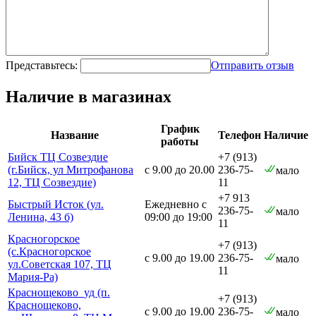
Представьтесь:
Отправить отзыв
Наличие в магазинах
График
Название
Телефон
Наличие
работы
Бийск ТЦ Созвездие
+7 (913)
(г.Бийск, ул Митрофанова
с 9.00 до 20.00
236-75-
мало
12, ТЦ Созвездие)
11
+7 913
Быстрый Исток (ул.
Ежедневно с
236-75-
мало
Ленина, 43 б)
09:00 до 19:00
11
Красногорское
+7 (913)
(с.Красногорское
с 9.00 до 19.00
236-75-
мало
ул.Советская 107, ТЦ
11
Мария-Ра)
Краснощеково_уд (п.
+7 (913)
Краснощеково,
с 9.00 до 19.00
236-75-
мало