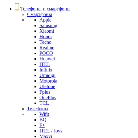
Телефоны и смартфоны
Смартфоны
Apple
Samsung
Xiaomi
Honor
Tecno
Realme
POCO
Huawei
ITEL
Infinix
Umidigi
Motorola
Ulefone
Fplus
OnePlus
TCL
Телефоны
Wifit
BQ
F+
ITEL / Joys
Maxvi