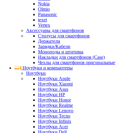
Nokia
Olmio
Panasonic
texet
Vertex
Аксессуары для смартфонов
Стилусы для смартфонов
Держатели
Зарядки/Кабели
Моноподы и штативы
Накладки для смартфонов (Case)
Чехлы для смартфонов оригинальные
Ноутбуки и компьютеры
Ноутбуки
Ноутбуки Apple
Ноутбуки Xiaomi
Ноутбуки Asus
Ноутбуки HP
Ноутбуки Honor
Ноутбуки Realme
Ноутбуки Lenovo
Ноутбуки Tecno
Ноутбуки Infinix
Ноутбуки Acer
Ноутбуки Dell