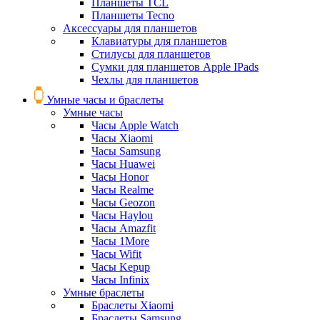
Планшеты TCL
Планшеты Tecno
Аксессуары для планшетов
Клавиатуры для планшетов
Стилусы для планшетов
Сумки для планшетов Apple IPads
Чехлы для планшетов
Умные часы и браслеты
Умные часы
Часы Apple Watch
Часы Xiaomi
Часы Samsung
Часы Huawei
Часы Honor
Часы Realme
Часы Geozon
Часы Haylou
Часы Amazfit
Часы 1More
Часы Wifit
Часы Kepup
Часы Infinix
Умные браслеты
Браслеты Xiaomi
Браслеты Samsung