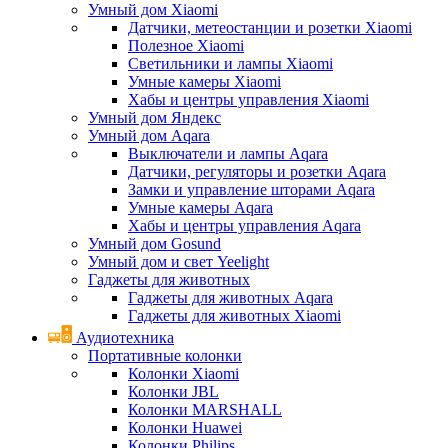
Умный дом Xiaomi
Датчики, метеостанции и розетки Xiaomi
Полезное Xiaomi
Светильники и лампы Xiaomi
Умные камеры Xiaomi
Хабы и центры управления Xiaomi
Умный дом Яндекс
Умный дом Aqara
Выключатели и лампы Aqara
Датчики, регуляторы и розетки Aqara
Замки и управление шторами Aqara
Умные камеры Aqara
Хабы и центры управления Aqara
Умный дом Gosund
Умный дом и свет Yeelight
Гаджеты для животных
Гаджеты для животных Aqara
Гаджеты для животных Xiaomi
Аудиотехника
Портативные колонки
Колонки Xiaomi
Колонки JBL
Колонки MARSHALL
Колонки Huawei
Колонки Philips