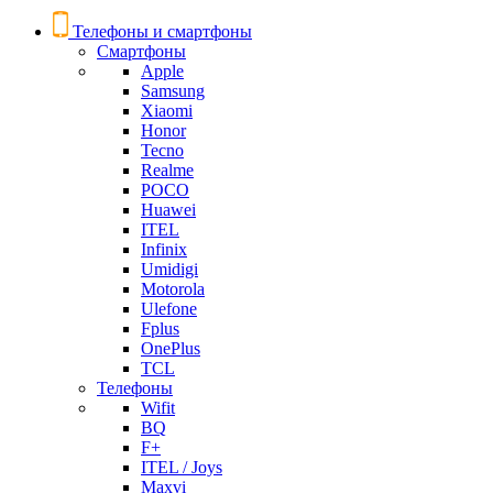
Телефоны и смартфоны
Смартфоны
Apple
Samsung
Xiaomi
Honor
Tecno
Realme
POCO
Huawei
ITEL
Infinix
Umidigi
Motorola
Ulefone
Fplus
OnePlus
TCL
Телефоны
Wifit
BQ
F+
ITEL / Joys
Maxvi