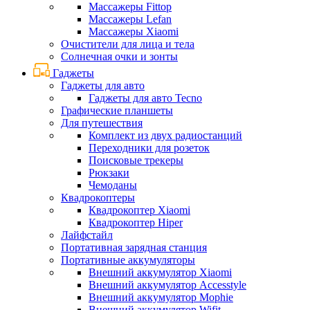
Массажеры Fittop
Массажеры Lefan
Массажеры Xiaomi
Очистители для лица и тела
Солнечная очки и зонты
Гаджеты
Гаджеты для авто
Гаджеты для авто Tecno
Графические планшеты
Для путешествия
Комплект из двух радиостанций
Переходники для розеток
Поисковые трекеры
Рюкзаки
Чемоданы
Квадрокоптеры
Квадрокоптер Xiaomi
Квадрокоптер Hiper
Лайфстайл
Портативная зарядная станция
Портативные аккумуляторы
Внешний аккумулятор Xiaomi
Внешний аккумулятор Accesstyle
Внешний аккумулятор Mophie
Внешний аккумулятор Wifit