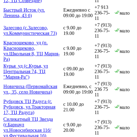
12, ТЦ Созвездие)
11
+7 913
Быстрый Исток (ул.
Ежедневно с
236-75-
мало
Ленина, 43 б)
09:00 до 19:00
11
+7 (913)
Залесово (с.Залесово,
с 9.00 до
236-75-
мало
ул.Коммунистическая 73)
19.00
11
Краснощеково_уд (п.
+7 (913)
Краснощеково,
с 9.00 до
236-75-
мало
ул.Школьная 8, ТЦ Мария-
19.00
11
Ра)
Курья_уд (с.Курья, ул
+7 (913)
с 09.00 до
Центральная 74, ТЦ
236-75-
мало
19.00
"Мария-Ра")
11
+7 (913)
Новичиха (Первомайская
Ежедневно, с
236 75
мало
ул., 35, село Новичиха)
09:00 до 19:00
11
Рубцовск ТЦ Радуга (г.
+7 (913)
с 10.00 до
Рубцовск, ул.Тракторная
236-75-
мало
21.00
17, ТЦ Радуга)
11
Силикатный ТЦ Звезда
+7 (913)
(г.Барнаул
с 9.00 до
236-75-
мало
ул.Новосибирская 11б/
20.00
11
ул.Фестивальная 1б)