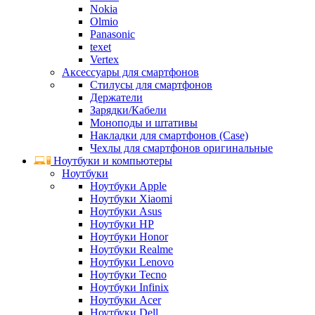
Nokia
Olmio
Panasonic
texet
Vertex
Аксессуары для смартфонов
Стилусы для смартфонов
Держатели
Зарядки/Кабели
Моноподы и штативы
Накладки для смартфонов (Case)
Чехлы для смартфонов оригинальные
Ноутбуки и компьютеры
Ноутбуки
Ноутбуки Apple
Ноутбуки Xiaomi
Ноутбуки Asus
Ноутбуки HP
Ноутбуки Honor
Ноутбуки Realme
Ноутбуки Lenovo
Ноутбуки Tecno
Ноутбуки Infinix
Ноутбуки Acer
Ноутбуки Dell