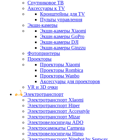
Спутниковое ТВ
Аксессуары к TV
Кронштейны для TV
Пульты управления
Экшн-камеры
Экшн-камеры Xiaomi
Экшн-камеры GoPro
Экшн-камеры DJI
Экшн-камеры Ginzzu
Фотопринтеры
Проекторы
Проекторы Xiaomi
Проекторы Rombica
Проекторы Wanbo
Аксессуары для проекторов
VR и 3D очки
Электротранспорт
Электротранспорт XIaomi
Электротранспорт Hiper
Электротранспорт Accesstyle
Электротранспорт Mizar
Электровелосипеды ADO
Электросамокаты Carmega
Электровелосипеды Himo
Электротранспорт Ninebot by Segway