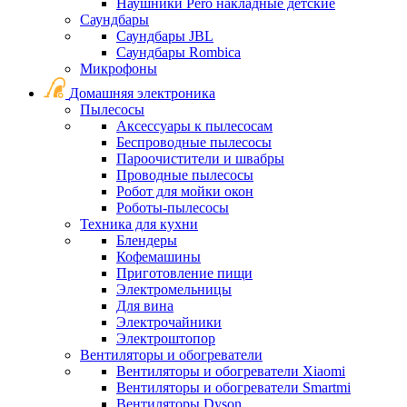
Наушники Pero накладные детские
Саундбары
Саундбары JBL
Саундбары Rombica
Микрофоны
Домашняя электроника
Пылесосы
Аксессуары к пылесосам
Беспроводные пылесосы
Пароочистители и швабры
Проводные пылесосы
Робот для мойки окон
Роботы-пылесосы
Техника для кухни
Блендеры
Кофемашины
Приготовление пищи
Электромельницы
Для вина
Электрочайники
Электроштопор
Вентиляторы и обогреватели
Вентиляторы и обогреватели Xiaomi
Вентиляторы и обогреватели Smartmi
Вентиляторы Dyson