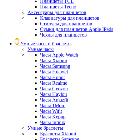
Планшеты TCL
Планшеты Tecno
Аксессуары для планшетов
Клавиатуры для планшетов
Стилусы для планшетов
Сумки для планшетов Apple IPads
Чехлы для планшетов
Умные часы и браслеты
Умные часы
Часы Apple Watch
Часы Xiaomi
Часы Samsung
Часы Huawei
Часы Honor
Часы Realme
Часы Geozon
Часы Haylou
Часы Amazfit
Часы 1More
Часы Wifit
Часы Kepup
Часы Infinix
Умные браслеты
Браслеты Xiaomi
Браслеты Samsung