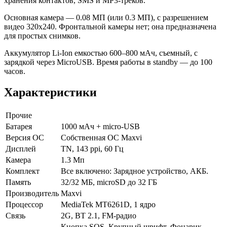
хранения контактов, SMS и MP3-треков.
Основная камера — 0.08 МП (или 0.3 МП), с разрешением
видео 320x240. Фронтальной камеры нет; она предназначена
для простых снимков.
Аккумулятор Li-Ion емкостью 600–800 мАч, съемный, с
зарядкой через MicroUSB. Время работы в standby — до 100
часов.
Характеристики
Прочие
Батарея
1000 мАч + micro-USB
Версия ОС
Собственная ОС Maxvi
Дисплей
TN, 143 ppi, 60 Гц
Камера
1.3 Мп
Комплект
Все включено: Зарядное устройство, АКБ.
Память
32/32 МБ, microSD до 32 ГБ
Производитель
Maxvi
Процессор
MediaTek MT6261D, 1 ядро
Связь
2G, BT 2.1, FM-радио
Кнопка SOS, Крупный шрифт, Фонарик,