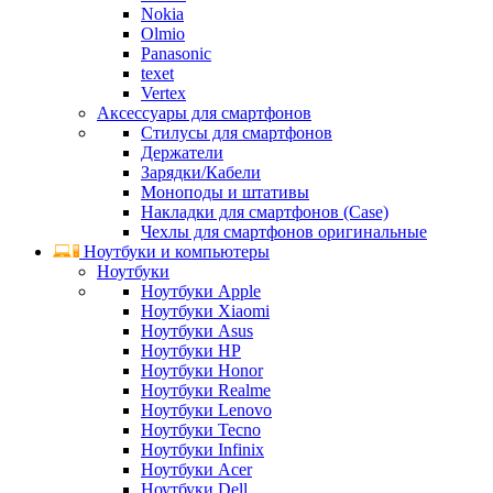
Nokia
Olmio
Panasonic
texet
Vertex
Аксессуары для смартфонов
Стилусы для смартфонов
Держатели
Зарядки/Кабели
Моноподы и штативы
Накладки для смартфонов (Case)
Чехлы для смартфонов оригинальные
Ноутбуки и компьютеры
Ноутбуки
Ноутбуки Apple
Ноутбуки Xiaomi
Ноутбуки Asus
Ноутбуки HP
Ноутбуки Honor
Ноутбуки Realme
Ноутбуки Lenovo
Ноутбуки Tecno
Ноутбуки Infinix
Ноутбуки Acer
Ноутбуки Dell