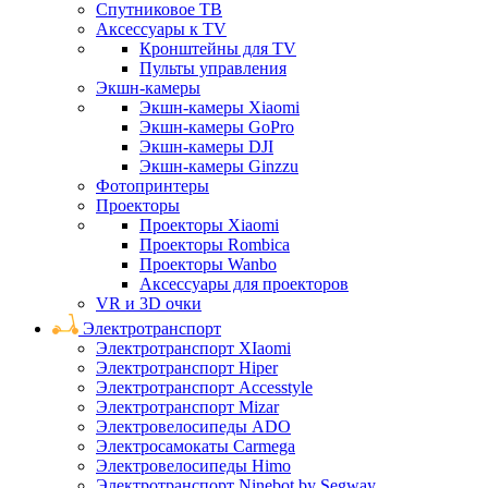
Спутниковое ТВ
Аксессуары к TV
Кронштейны для TV
Пульты управления
Экшн-камеры
Экшн-камеры Xiaomi
Экшн-камеры GoPro
Экшн-камеры DJI
Экшн-камеры Ginzzu
Фотопринтеры
Проекторы
Проекторы Xiaomi
Проекторы Rombica
Проекторы Wanbo
Аксессуары для проекторов
VR и 3D очки
Электротранспорт
Электротранспорт XIaomi
Электротранспорт Hiper
Электротранспорт Accesstyle
Электротранспорт Mizar
Электровелосипеды ADO
Электросамокаты Carmega
Электровелосипеды Himo
Электротранспорт Ninebot by Segway