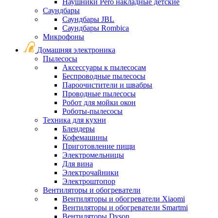
Наушники Pero накладные детские
Саундбары
Саундбары JBL
Саундбары Rombica
Микрофоны
Домашняя электроника
Пылесосы
Аксессуары к пылесосам
Беспроводные пылесосы
Пароочистители и швабры
Проводные пылесосы
Робот для мойки окон
Роботы-пылесосы
Техника для кухни
Блендеры
Кофемашины
Приготовление пищи
Электромельницы
Для вина
Электрочайники
Электроштопор
Вентиляторы и обогреватели
Вентиляторы и обогреватели Xiaomi
Вентиляторы и обогреватели Smartmi
Вентиляторы Dyson