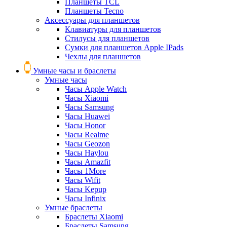
Планшеты TCL
Планшеты Tecno
Аксессуары для планшетов
Клавиатуры для планшетов
Стилусы для планшетов
Сумки для планшетов Apple IPads
Чехлы для планшетов
Умные часы и браслеты
Умные часы
Часы Apple Watch
Часы Xiaomi
Часы Samsung
Часы Huawei
Часы Honor
Часы Realme
Часы Geozon
Часы Haylou
Часы Amazfit
Часы 1More
Часы Wifit
Часы Kepup
Часы Infinix
Умные браслеты
Браслеты Xiaomi
Браслеты Samsung