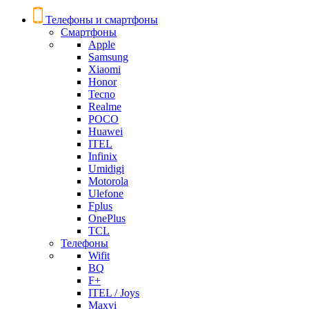
Телефоны и смартфоны
Смартфоны
Apple
Samsung
Xiaomi
Honor
Tecno
Realme
POCO
Huawei
ITEL
Infinix
Umidigi
Motorola
Ulefone
Fplus
OnePlus
TCL
Телефоны
Wifit
BQ
F+
ITEL / Joys
Maxvi