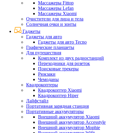
Массажеры Fittop
Массажеры Lefan
Массажеры Xiaomi
Очистители для лица и тела
Солнечная очки и зонты
Гаджеты
Гаджеты для авто
Гаджеты для авто Tecno
Графические планшеты
Для путешествия
Комплект из двух радиостанций
Переходники для розеток
Поисковые трекеры
Рюкзаки
Чемоданы
Квадрокоптеры
Квадрокоптер Xiaomi
Квадрокоптер Hiper
Лайфстайл
Портативная зарядная станция
Портативные аккумуляторы
Внешний аккумулятор Xiaomi
Внешний аккумулятор Accesstyle
Внешний аккумулятор Mophie
Внешний аккумулятор Wifit