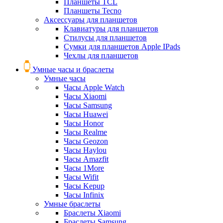
Планшеты TCL
Планшеты Tecno
Аксессуары для планшетов
Клавиатуры для планшетов
Стилусы для планшетов
Сумки для планшетов Apple IPads
Чехлы для планшетов
Умные часы и браслеты
Умные часы
Часы Apple Watch
Часы Xiaomi
Часы Samsung
Часы Huawei
Часы Honor
Часы Realme
Часы Geozon
Часы Haylou
Часы Amazfit
Часы 1More
Часы Wifit
Часы Kepup
Часы Infinix
Умные браслеты
Браслеты Xiaomi
Браслеты Samsung