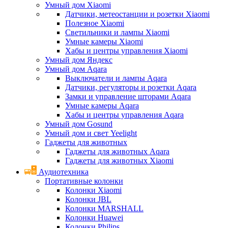
Умный дом Xiaomi
Датчики, метеостанции и розетки Xiaomi
Полезное Xiaomi
Светильники и лампы Xiaomi
Умные камеры Xiaomi
Хабы и центры управления Xiaomi
Умный дом Яндекс
Умный дом Aqara
Выключатели и лампы Aqara
Датчики, регуляторы и розетки Aqara
Замки и управление шторами Aqara
Умные камеры Aqara
Хабы и центры управления Aqara
Умный дом Gosund
Умный дом и свет Yeelight
Гаджеты для животных
Гаджеты для животных Aqara
Гаджеты для животных Xiaomi
Аудиотехника
Портативные колонки
Колонки Xiaomi
Колонки JBL
Колонки MARSHALL
Колонки Huawei
Колонки Philips