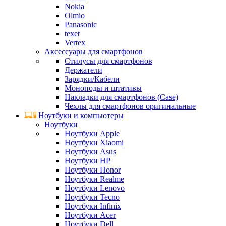
Nokia
Olmio
Panasonic
texet
Vertex
Аксессуары для смартфонов
Стилусы для смартфонов
Держатели
Зарядки/Кабели
Моноподы и штативы
Накладки для смартфонов (Case)
Чехлы для смартфонов оригинальные
Ноутбуки и компьютеры
Ноутбуки
Ноутбуки Apple
Ноутбуки Xiaomi
Ноутбуки Asus
Ноутбуки HP
Ноутбуки Honor
Ноутбуки Realme
Ноутбуки Lenovo
Ноутбуки Tecno
Ноутбуки Infinix
Ноутбуки Acer
Ноутбуки Dell