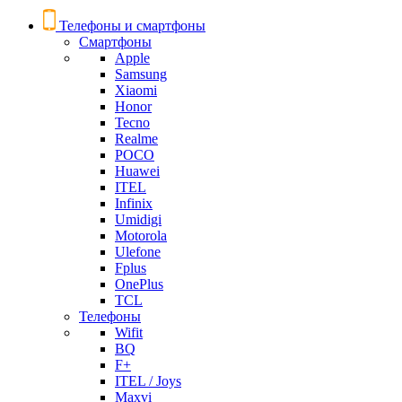
Телефоны и смартфоны
Смартфоны
Apple
Samsung
Xiaomi
Honor
Tecno
Realme
POCO
Huawei
ITEL
Infinix
Umidigi
Motorola
Ulefone
Fplus
OnePlus
TCL
Телефоны
Wifit
BQ
F+
ITEL / Joys
Maxvi