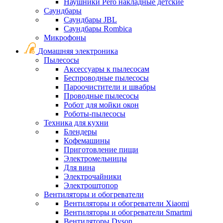
Наушники Pero накладные детские
Саундбары
Саундбары JBL
Саундбары Rombica
Микрофоны
Домашняя электроника
Пылесосы
Аксессуары к пылесосам
Беспроводные пылесосы
Пароочистители и швабры
Проводные пылесосы
Робот для мойки окон
Роботы-пылесосы
Техника для кухни
Блендеры
Кофемашины
Приготовление пищи
Электромельницы
Для вина
Электрочайники
Электроштопор
Вентиляторы и обогреватели
Вентиляторы и обогреватели Xiaomi
Вентиляторы и обогреватели Smartmi
Вентиляторы Dyson