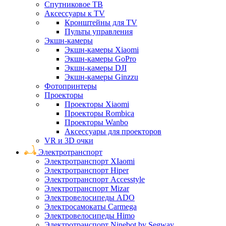
Спутниковое ТВ
Аксессуары к TV
Кронштейны для TV
Пульты управления
Экшн-камеры
Экшн-камеры Xiaomi
Экшн-камеры GoPro
Экшн-камеры DJI
Экшн-камеры Ginzzu
Фотопринтеры
Проекторы
Проекторы Xiaomi
Проекторы Rombica
Проекторы Wanbo
Аксессуары для проекторов
VR и 3D очки
Электротранспорт
Электротранспорт XIaomi
Электротранспорт Hiper
Электротранспорт Accesstyle
Электротранспорт Mizar
Электровелосипеды ADO
Электросамокаты Carmega
Электровелосипеды Himo
Электротранспорт Ninebot by Segway