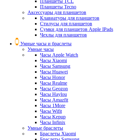
Планшеты TCL
Планшеты Tecno
Аксессуары для планшетов
Клавиатуры для планшетов
Стилусы для планшетов
Сумки для планшетов Apple IPads
Чехлы для планшетов
Умные часы и браслеты
Умные часы
Часы Apple Watch
Часы Xiaomi
Часы Samsung
Часы Huawei
Часы Honor
Часы Realme
Часы Geozon
Часы Haylou
Часы Amazfit
Часы 1More
Часы Wifit
Часы Kepup
Часы Infinix
Умные браслеты
Браслеты Xiaomi
Браслеты Samsung