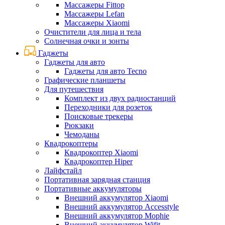
Массажеры Fittop
Массажеры Lefan
Массажеры Xiaomi
Очистители для лица и тела
Солнечная очки и зонты
Гаджеты
Гаджеты для авто
Гаджеты для авто Tecno
Графические планшеты
Для путешествия
Комплект из двух радиостанций
Переходники для розеток
Поисковые трекеры
Рюкзаки
Чемоданы
Квадрокоптеры
Квадрокоптер Xiaomi
Квадрокоптер Hiper
Лайфстайл
Портативная зарядная станция
Портативные аккумуляторы
Внешний аккумулятор Xiaomi
Внешний аккумулятор Accesstyle
Внешний аккумулятор Mophie
Внешний аккумулятор Wifit