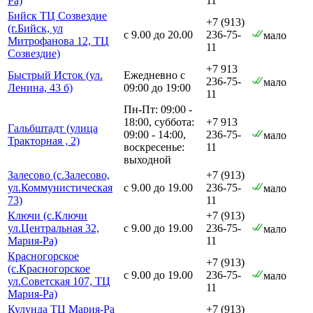
Ра)
11
Бийск ТЦ Созвездие
+7 (913)
(г.Бийск, ул
с 9.00 до 20.00
236-75-
мало
Митрофанова 12, ТЦ
11
Созвездие)
+7 913
Быстрый Исток (ул.
Ежедневно с
236-75-
мало
Ленина, 43 б)
09:00 до 19:00
11
Пн-Пт: 09:00 -
18:00, суббота:
+7 913
Гальбштадт (улица
09:00 - 14:00,
236-75-
мало
Тракторная , 2)
воскресенье:
11
выходной
Залесово (с.Залесово,
+7 (913)
ул.Коммунистическая
с 9.00 до 19.00
236-75-
мало
73)
11
Ключи (с.Ключи
+7 (913)
ул.Центральная 32,
с 9.00 до 19.00
236-75-
мало
Мария-Ра)
11
Красногорское
+7 (913)
(с.Красногорское
с 9.00 до 19.00
236-75-
мало
ул.Советская 107, ТЦ
11
Мария-Ра)
Кулунда ТЦ Мария-Ра
+7 (913)