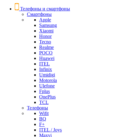
Телефоны и смартфоны
Смартфоны
Apple
Samsung
Xiaomi
Honor
Tecno
Realme
POCO
Huawei
ITEL
Infinix
Umidigi
Motorola
Ulefone
Fplus
OnePlus
TCL
Телефоны
Wifit
BQ
F+
ITEL / Joys
Maxvi