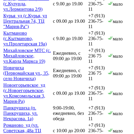
(с.Кулунда,
с 9.00 до 19.00
236-75-
мало
ул.Лермонтова 2/9)
11
Курья_уд (с.Курья, ул
+7 (913)
Центральная 74, ТЦ
с 09.00 до 19.00
236-75-
мало
"Мария-Ра")
11
Кытманово
+7 (913)
(с.Кытманово,
с 9.00 до 19.00
236-75-
мало
ул.Пролетарская 19а)
11
Михайловское МТС (с.
+7 (913)
Ежедневно, с
Михайловское,
236 75
мало
09:00 до 19:00
ул.Карла Маркса 19)
11
Новичиха
+7 (913)
Ежедневно, с
(Первомайская ул., 35,
236 75
мало
09:00 до 19:00
село Новичиха)
11
Новоегорьевское_уд
+7 (913)
(с.Новоегорьевское,
с 09.00 до 19.00
236-75-
мало
ул.Комсомольская 3,
11
Мария-Ра)
Панкрушиха (п.
9:00-19:00,
+7 (913)
Панкрушиха, ул.
ежедневно, без
236-75-
мало
Некрасова. 1а)
обеда
11
Романово_уд (ул.
+7 (913)
Советская, 48а ТЦ
с 10:00 до 20:00
236-75-
мало