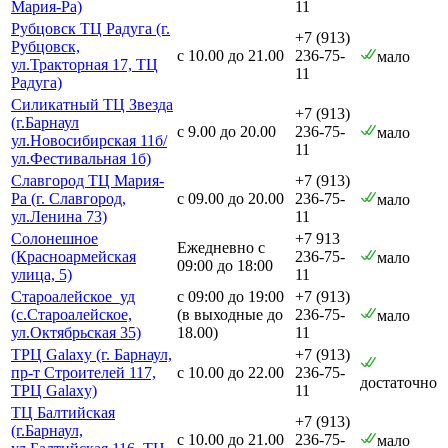
Мария-Ра)
11
Рубцовск ТЦ Радуга (г.
+7 (913)
Рубцовск,
с 10.00 до 21.00
236-75-
мало
ул.Тракторная 17, ТЦ
11
Радуга)
Силикатный ТЦ Звезда
+7 (913)
(г.Барнаул
с 9.00 до 20.00
236-75-
мало
ул.Новосибирская 11б/
11
ул.Фестивальная 1б)
Славгород ТЦ Мария-
+7 (913)
Ра (г. Славгород,
с 09.00 до 20.00
236-75-
мало
ул.Ленина 73)
11
Солонешное
+7 913
Ежедневно с
(Красноармейская
236-75-
мало
09:00 до 18:00
улица, 5)
11
Староалейское_уд
с 09:00 до 19:00
+7 (913)
(с.Староалейское,
(в выходные до
236-75-
мало
ул.Октябрьская 35)
18.00)
11
ТРЦ Galaxy (г. Барнаул,
+7 (913)
пр-т Строителей 117,
с 10.00 до 22.00
236-75-
достаточно
ТРЦ Galaxy)
11
ТЦ Балтийская
+7 (913)
(г.Барнаул,
с 10.00 до 21.00
236-75-
мало