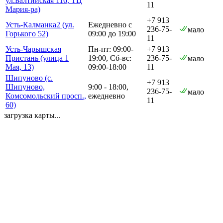
ул.Балтийская 116, ТЦ
11
Мария-ра)
+7 913
Усть-Калманка2 (ул.
Ежедневно с
236-75-
мало
Горького 52)
09:00 до 19:00
11
Усть-Чарышская
Пн-пт: 09:00-
+7 913
Пристань (улица 1
19:00, Сб-вс:
236-75-
мало
Мая, 13)
09:00-18:00
11
Шипуново (с.
+7 913
Шипуново,
9:00 - 18:00,
236-75-
мало
Комсомольский просп.,
ежедневно
11
60)
загрузка карты...