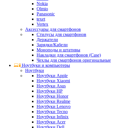
Nokia
Olmio
Panasonic
texet
Vertex
Аксессуары для смартфонов
Стилусы для смартфонов
Держатели
Зарядки/Кабели
Моноподы и штативы
Накладки для смартфонов (Case)
Чехлы для смартфонов оригинальные
Ноутбуки и компьютеры
Ноутбуки
Ноутбуки Apple
Ноутбуки Xiaomi
Ноутбуки Asus
Ноутбуки HP
Ноутбуки Honor
Ноутбуки Realme
Ноутбуки Lenovo
Ноутбуки Tecno
Ноутбуки Infinix
Ноутбуки Acer
Ноутбуки Dell