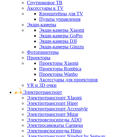
Спутниковое ТВ
Аксессуары к TV
Кронштейны для TV
Пульты управления
Экшн-камеры
Экшн-камеры Xiaomi
Экшн-камеры GoPro
Экшн-камеры DJI
Экшн-камеры Ginzzu
Фотопринтеры
Проекторы
Проекторы Xiaomi
Проекторы Rombica
Проекторы Wanbo
Аксессуары для проекторов
VR и 3D очки
Электротранспорт
Электротранспорт XIaomi
Электротранспорт Hiper
Электротранспорт Accesstyle
Электротранспорт Mizar
Электровелосипеды ADO
Электросамокаты Carmega
Электровелосипеды Himo
Электротранспорт Ninebot by Segway