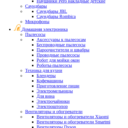
Наушники Pero накладные детские
Саундбары
Саундбары JBL
Саундбары Rombica
Микрофоны
Домашняя электроника
Пылесосы
Аксессуары к пылесосам
Беспроводные пылесосы
Пароочистители и швабры
Проводные пылесосы
Робот для мойки окон
Роботы-пылесосы
Техника для кухни
Блендеры
Кофемашины
Приготовление пищи
Электромельницы
Для вина
Электрочайники
Электроштопор
Вентиляторы и обогреватели
Вентиляторы и обогреватели Xiaomi
Вентиляторы и обогреватели Smartmi
Вентиляторы Dyson