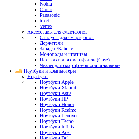
Nokia
Olmio
Panasonic
texet
Vertex
Аксессуары для смартфонов
Стилусы для смартфонов
Держатели
Зарядки/Кабели
Моноподы и штативы
Накладки для смартфонов (Case)
Чехлы для смартфонов оригинальные
Ноутбуки и компьютеры
Ноутбуки
Ноутбуки Apple
Ноутбуки Xiaomi
Ноутбуки Asus
Ноутбуки HP
Ноутбуки Honor
Ноутбуки Realme
Ноутбуки Lenovo
Ноутбуки Tecno
Ноутбуки Infinix
Ноутбуки Acer
Ноутбуки Dell