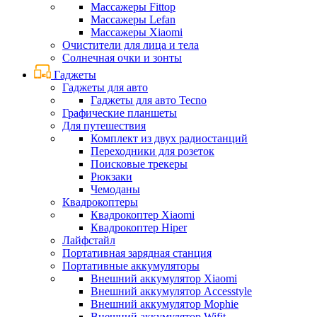
Массажеры Fittop
Массажеры Lefan
Массажеры Xiaomi
Очистители для лица и тела
Солнечная очки и зонты
Гаджеты
Гаджеты для авто
Гаджеты для авто Tecno
Графические планшеты
Для путешествия
Комплект из двух радиостанций
Переходники для розеток
Поисковые трекеры
Рюкзаки
Чемоданы
Квадрокоптеры
Квадрокоптер Xiaomi
Квадрокоптер Hiper
Лайфстайл
Портативная зарядная станция
Портативные аккумуляторы
Внешний аккумулятор Xiaomi
Внешний аккумулятор Accesstyle
Внешний аккумулятор Mophie
Внешний аккумулятор Wifit