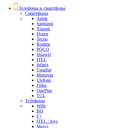
Телефоны и смартфоны
Смартфоны
Apple
Samsung
Xiaomi
Honor
Tecno
Realme
POCO
Huawei
ITEL
Infinix
Umidigi
Motorola
Ulefone
Fplus
OnePlus
TCL
Телефоны
Wifit
BQ
F+
ITEL / Joys
Maxvi