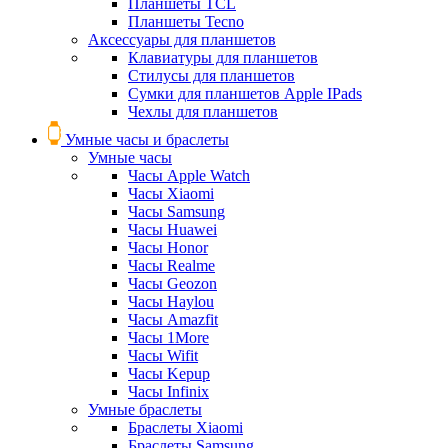
Планшеты TCL
Планшеты Tecno
Аксессуары для планшетов
Клавиатуры для планшетов
Стилусы для планшетов
Сумки для планшетов Apple IPads
Чехлы для планшетов
Умные часы и браслеты
Умные часы
Часы Apple Watch
Часы Xiaomi
Часы Samsung
Часы Huawei
Часы Honor
Часы Realme
Часы Geozon
Часы Haylou
Часы Amazfit
Часы 1More
Часы Wifit
Часы Kepup
Часы Infinix
Умные браслеты
Браслеты Xiaomi
Браслеты Samsung