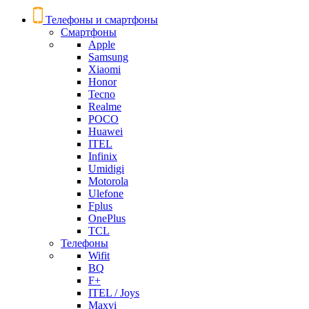
Телефоны и смартфоны
Смартфоны
Apple
Samsung
Xiaomi
Honor
Tecno
Realme
POCO
Huawei
ITEL
Infinix
Umidigi
Motorola
Ulefone
Fplus
OnePlus
TCL
Телефоны
Wifit
BQ
F+
ITEL / Joys
Maxvi