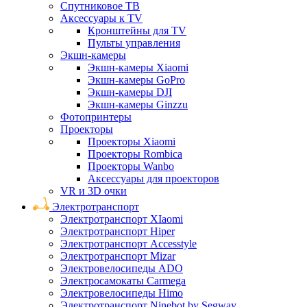
Спутниковое ТВ
Аксессуары к TV
Кронштейны для TV
Пульты управления
Экшн-камеры
Экшн-камеры Xiaomi
Экшн-камеры GoPro
Экшн-камеры DJI
Экшн-камеры Ginzzu
Фотопринтеры
Проекторы
Проекторы Xiaomi
Проекторы Rombica
Проекторы Wanbo
Аксессуары для проекторов
VR и 3D очки
Электротранспорт
Электротранспорт XIaomi
Электротранспорт Hiper
Электротранспорт Accesstyle
Электротранспорт Mizar
Электровелосипеды ADO
Электросамокаты Carmega
Электровелосипеды Himo
Электротранспорт Ninebot by Segway