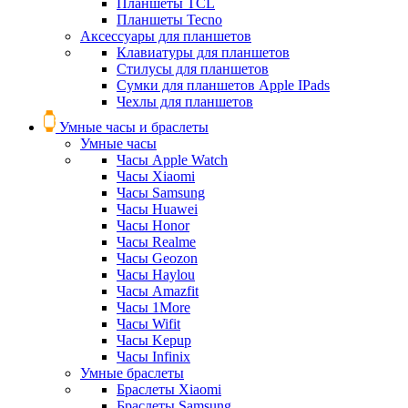
Планшеты TCL
Планшеты Tecno
Аксессуары для планшетов
Клавиатуры для планшетов
Стилусы для планшетов
Сумки для планшетов Apple IPads
Чехлы для планшетов
Умные часы и браслеты
Умные часы
Часы Apple Watch
Часы Xiaomi
Часы Samsung
Часы Huawei
Часы Honor
Часы Realme
Часы Geozon
Часы Haylou
Часы Amazfit
Часы 1More
Часы Wifit
Часы Kepup
Часы Infinix
Умные браслеты
Браслеты Xiaomi
Браслеты Samsung