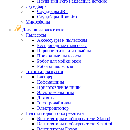
Наушники Pero накладные детские
Саундбары
Саундбары JBL
Саундбары Rombica
Микрофоны
Домашняя электроника
Пылесосы
Аксессуары к пылесосам
Беспроводные пылесосы
Пароочистители и швабры
Проводные пылесосы
Робот для мойки окон
Роботы-пылесосы
Техника для кухни
Блендеры
Кофемашины
Приготовление пищи
Электромельницы
Для вина
Электрочайники
Электроштопор
Вентиляторы и обогреватели
Вентиляторы и обогреватели Xiaomi
Вентиляторы и обогреватели Smartmi
Вентиляторы Dyson