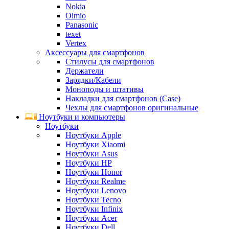
Nokia
Olmio
Panasonic
texet
Vertex
Аксессуары для смартфонов
Стилусы для смартфонов
Держатели
Зарядки/Кабели
Моноподы и штативы
Накладки для смартфонов (Case)
Чехлы для смартфонов оригинальные
Ноутбуки и компьютеры
Ноутбуки
Ноутбуки Apple
Ноутбуки Xiaomi
Ноутбуки Asus
Ноутбуки HP
Ноутбуки Honor
Ноутбуки Realme
Ноутбуки Lenovo
Ноутбуки Tecno
Ноутбуки Infinix
Ноутбуки Acer
Ноутбуки Dell