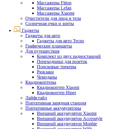
Массажеры Fittop
Массажеры Lefan
Массажеры Xiaomi
Очистители для лица и тела
Солнечная очки и зонты
Гаджеты
Гаджеты для авто
Гаджеты для авто Tecno
Графические планшеты
Для путешествия
Комплект из двух радиостанций
Переходники для розеток
Поисковые трекеры
Рюкзаки
Чемоданы
Квадрокоптеры
Квадрокоптер Xiaomi
Квадрокоптер Hiper
Лайфстайл
Портативная зарядная станция
Портативные аккумуляторы
Внешний аккумулятор Xiaomi
Внешний аккумулятор Accesstyle
Внешний аккумулятор Mophie
Внешний аккумулятор Wifit