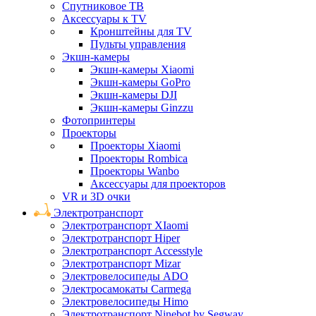
Спутниковое ТВ
Аксессуары к TV
Кронштейны для TV
Пульты управления
Экшн-камеры
Экшн-камеры Xiaomi
Экшн-камеры GoPro
Экшн-камеры DJI
Экшн-камеры Ginzzu
Фотопринтеры
Проекторы
Проекторы Xiaomi
Проекторы Rombica
Проекторы Wanbo
Аксессуары для проекторов
VR и 3D очки
Электротранспорт
Электротранспорт XIaomi
Электротранспорт Hiper
Электротранспорт Accesstyle
Электротранспорт Mizar
Электровелосипеды ADO
Электросамокаты Carmega
Электровелосипеды Himo
Электротранспорт Ninebot by Segway