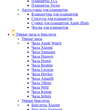
Планшеты TCL
Планшеты Tecno
Аксессуары для планшетов
Клавиатуры для планшетов
Стилусы для планшетов
Сумки для планшетов Apple IPads
Чехлы для планшетов
Умные часы и браслеты
Умные часы
Часы Apple Watch
Часы Xiaomi
Часы Samsung
Часы Huawei
Часы Honor
Часы Realme
Часы Geozon
Часы Haylou
Часы Amazfit
Часы 1More
Часы Wifit
Часы Kepup
Часы Infinix
Умные браслеты
Браслеты Xiaomi
Браслеты Samsung