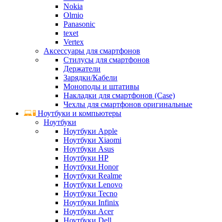
Nokia
Olmio
Panasonic
texet
Vertex
Аксессуары для смартфонов
Стилусы для смартфонов
Держатели
Зарядки/Кабели
Моноподы и штативы
Накладки для смартфонов (Case)
Чехлы для смартфонов оригинальные
Ноутбуки и компьютеры
Ноутбуки
Ноутбуки Apple
Ноутбуки Xiaomi
Ноутбуки Asus
Ноутбуки HP
Ноутбуки Honor
Ноутбуки Realme
Ноутбуки Lenovo
Ноутбуки Tecno
Ноутбуки Infinix
Ноутбуки Acer
Ноутбуки Dell