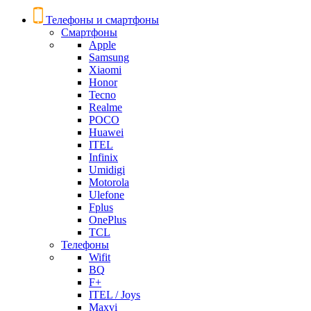
Телефоны и смартфоны
Смартфоны
Apple
Samsung
Xiaomi
Honor
Tecno
Realme
POCO
Huawei
ITEL
Infinix
Umidigi
Motorola
Ulefone
Fplus
OnePlus
TCL
Телефоны
Wifit
BQ
F+
ITEL / Joys
Maxvi