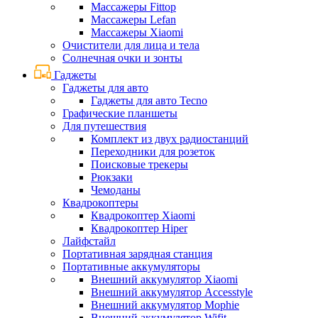
Массажеры Fittop
Массажеры Lefan
Массажеры Xiaomi
Очистители для лица и тела
Солнечная очки и зонты
Гаджеты
Гаджеты для авто
Гаджеты для авто Tecno
Графические планшеты
Для путешествия
Комплект из двух радиостанций
Переходники для розеток
Поисковые трекеры
Рюкзаки
Чемоданы
Квадрокоптеры
Квадрокоптер Xiaomi
Квадрокоптер Hiper
Лайфстайл
Портативная зарядная станция
Портативные аккумуляторы
Внешний аккумулятор Xiaomi
Внешний аккумулятор Accesstyle
Внешний аккумулятор Mophie
Внешний аккумулятор Wifit