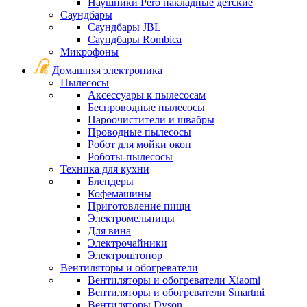
Наушники Pero накладные детские
Саундбары
Саундбары JBL
Саундбары Rombica
Микрофоны
Домашняя электроника
Пылесосы
Аксессуары к пылесосам
Беспроводные пылесосы
Пароочистители и швабры
Проводные пылесосы
Робот для мойки окон
Роботы-пылесосы
Техника для кухни
Блендеры
Кофемашины
Приготовление пищи
Электромельницы
Для вина
Электрочайники
Электроштопор
Вентиляторы и обогреватели
Вентиляторы и обогреватели Xiaomi
Вентиляторы и обогреватели Smartmi
Вентиляторы Dyson