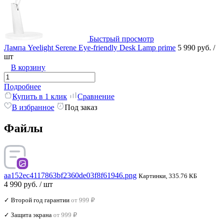
Быстрый просмотр
Лампа Yeelight Serene Eye-friendly Desk Lamp prime
5 990 руб.
/
шт
В корзину
Подробнее
Купить в 1 клик
Сравнение
В избранное
Под заказ
Файлы
aa152ec4117863bf2360de03f8f61946.png
Картинки, 335.76 КБ
4 990 руб.
/ шт
✓ Второй год гарантии
от 999 ₽
✓ Защита экрана
от 999 ₽