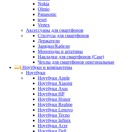
Nokia
Olmio
Panasonic
texet
Vertex
Аксессуары для смартфонов
Стилусы для смартфонов
Держатели
Зарядки/Кабели
Моноподы и штативы
Накладки для смартфонов (Case)
Чехлы для смартфонов оригинальные
Ноутбуки и компьютеры
Ноутбуки
Ноутбуки Apple
Ноутбуки Xiaomi
Ноутбуки Asus
Ноутбуки HP
Ноутбуки Honor
Ноутбуки Realme
Ноутбуки Lenovo
Ноутбуки Tecno
Ноутбуки Infinix
Ноутбуки Acer
Ноутбуки Dell