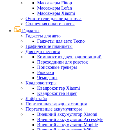
Массажеры Fittop
Массажеры Lefan
Массажеры Xiaomi
Очистители для лица и тела
Солнечная очки и зонты
Гаджеты
Гаджеты для авто
Гаджеты для авто Tecno
Графические планшеты
Для путешествия
Комплект из двух радиостанций
Переходники для розеток
Поисковые трекеры
Рюкзаки
Чемоданы
Квадрокоптеры
Квадрокоптер Xiaomi
Квадрокоптер Hiper
Лайфстайл
Портативная зарядная станция
Портативные аккумуляторы
Внешний аккумулятор Xiaomi
Внешний аккумулятор Accesstyle
Внешний аккумулятор Mophie
Внешний аккумулятор Wifit