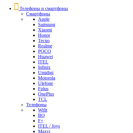
Телефоны и смартфоны
Смартфоны
Apple
Samsung
Xiaomi
Honor
Tecno
Realme
POCO
Huawei
ITEL
Infinix
Umidigi
Motorola
Ulefone
Fplus
OnePlus
TCL
Телефоны
Wifit
BQ
F+
ITEL / Joys
Maxvi