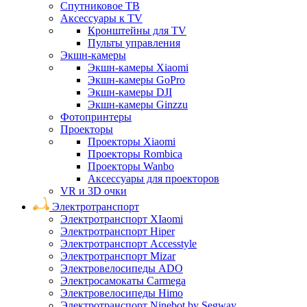
Спутниковое ТВ
Аксессуары к TV
Кронштейны для TV
Пульты управления
Экшн-камеры
Экшн-камеры Xiaomi
Экшн-камеры GoPro
Экшн-камеры DJI
Экшн-камеры Ginzzu
Фотопринтеры
Проекторы
Проекторы Xiaomi
Проекторы Rombica
Проекторы Wanbo
Аксессуары для проекторов
VR и 3D очки
Электротранспорт
Электротранспорт XIaomi
Электротранспорт Hiper
Электротранспорт Accesstyle
Электротранспорт Mizar
Электровелосипеды ADO
Электросамокаты Carmega
Электровелосипеды Himo
Электротранспорт Ninebot by Segway