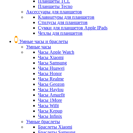
Планшеты TCL
Планшеты Tecno
Аксессуары для планшетов
Клавиатуры для планшетов
Стилусы для планшетов
Сумки для планшетов Apple IPads
Чехлы для планшетов
Умные часы и браслеты
Умные часы
Часы Apple Watch
Часы Xiaomi
Часы Samsung
Часы Huawei
Часы Honor
Часы Realme
Часы Geozon
Часы Haylou
Часы Amazfit
Часы 1More
Часы Wifit
Часы Kepup
Часы Infinix
Умные браслеты
Браслеты Xiaomi
Браслеты Samsung