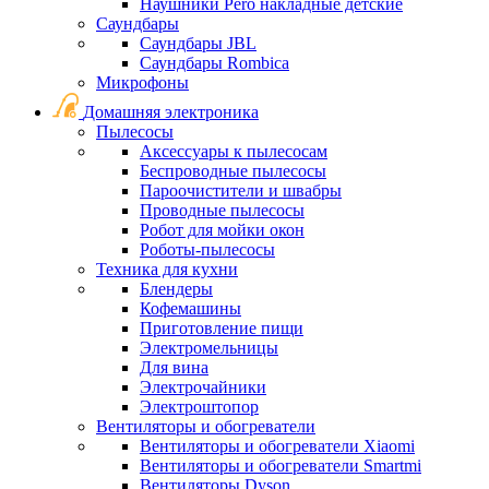
Наушники Pero накладные детские
Саундбары
Саундбары JBL
Саундбары Rombica
Микрофоны
Домашняя электроника
Пылесосы
Аксессуары к пылесосам
Беспроводные пылесосы
Пароочистители и швабры
Проводные пылесосы
Робот для мойки окон
Роботы-пылесосы
Техника для кухни
Блендеры
Кофемашины
Приготовление пищи
Электромельницы
Для вина
Электрочайники
Электроштопор
Вентиляторы и обогреватели
Вентиляторы и обогреватели Xiaomi
Вентиляторы и обогреватели Smartmi
Вентиляторы Dyson