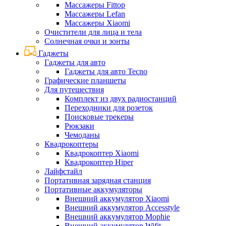
Массажеры Fittop
Массажеры Lefan
Массажеры Xiaomi
Очистители для лица и тела
Солнечная очки и зонты
Гаджеты
Гаджеты для авто
Гаджеты для авто Tecno
Графические планшеты
Для путешествия
Комплект из двух радиостанций
Переходники для розеток
Поисковые трекеры
Рюкзаки
Чемоданы
Квадрокоптеры
Квадрокоптер Xiaomi
Квадрокоптер Hiper
Лайфстайл
Портативная зарядная станция
Портативные аккумуляторы
Внешний аккумулятор Xiaomi
Внешний аккумулятор Accesstyle
Внешний аккумулятор Mophie
Внешний аккумулятор Wifit