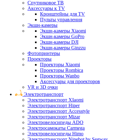
Спутниковое ТВ
Аксессуары к TV
Кронштейны для TV
Пульты управления
Экшн-камеры
Экшн-камеры Xiaomi
Экшн-камеры GoPro
Экшн-камеры DJI
Экшн-камеры Ginzzu
Фотопринтеры
Проекторы
Проекторы Xiaomi
Проекторы Rombica
Проекторы Wanbo
Аксессуары для проекторов
VR и 3D очки
Электротранспорт
Электротранспорт XIaomi
Электротранспорт Hiper
Электротранспорт Accesstyle
Электротранспорт Mizar
Электровелосипеды ADO
Электросамокаты Carmega
Электровелосипеды Himo
Электротранспорт Ninebot by Segway