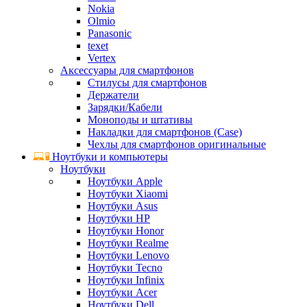
Nokia
Olmio
Panasonic
texet
Vertex
Аксессуары для смартфонов
Стилусы для смартфонов
Держатели
Зарядки/Кабели
Моноподы и штативы
Накладки для смартфонов (Case)
Чехлы для смартфонов оригинальные
Ноутбуки и компьютеры
Ноутбуки
Ноутбуки Apple
Ноутбуки Xiaomi
Ноутбуки Asus
Ноутбуки HP
Ноутбуки Honor
Ноутбуки Realme
Ноутбуки Lenovo
Ноутбуки Tecno
Ноутбуки Infinix
Ноутбуки Acer
Ноутбуки Dell