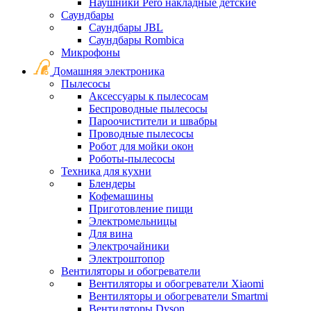
Наушники Pero накладные детские
Саундбары
Саундбары JBL
Саундбары Rombica
Микрофоны
Домашняя электроника
Пылесосы
Аксессуары к пылесосам
Беспроводные пылесосы
Пароочистители и швабры
Проводные пылесосы
Робот для мойки окон
Роботы-пылесосы
Техника для кухни
Блендеры
Кофемашины
Приготовление пищи
Электромельницы
Для вина
Электрочайники
Электроштопор
Вентиляторы и обогреватели
Вентиляторы и обогреватели Xiaomi
Вентиляторы и обогреватели Smartmi
Вентиляторы Dyson