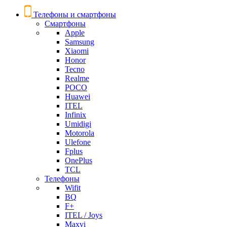
Телефоны и смартфоны
Смартфоны
Apple
Samsung
Xiaomi
Honor
Tecno
Realme
POCO
Huawei
ITEL
Infinix
Umidigi
Motorola
Ulefone
Fplus
OnePlus
TCL
Телефоны
Wifit
BQ
F+
ITEL / Joys
Maxvi