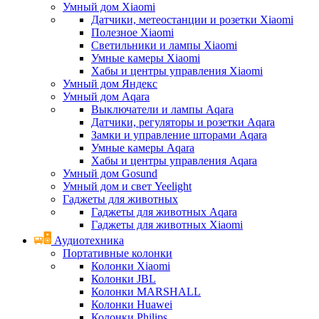
Умный дом Xiaomi
Датчики, метеостанции и розетки Xiaomi
Полезное Xiaomi
Светильники и лампы Xiaomi
Умные камеры Xiaomi
Хабы и центры управления Xiaomi
Умный дом Яндекс
Умный дом Aqara
Выключатели и лампы Aqara
Датчики, регуляторы и розетки Aqara
Замки и управление шторами Aqara
Умные камеры Aqara
Хабы и центры управления Aqara
Умный дом Gosund
Умный дом и свет Yeelight
Гаджеты для животных
Гаджеты для животных Aqara
Гаджеты для животных Xiaomi
Аудиотехника
Портативные колонки
Колонки Xiaomi
Колонки JBL
Колонки MARSHALL
Колонки Huawei
Колонки Philips