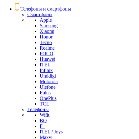
Телефоны и смартфоны
Смартфоны
Apple
Samsung
Xiaomi
Honor
Tecno
Realme
POCO
Huawei
ITEL
Infinix
Umidigi
Motorola
Ulefone
Fplus
OnePlus
TCL
Телефоны
Wifit
BQ
F+
ITEL / Joys
Maxvi