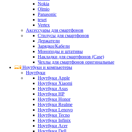
Nokia
Olmio
Panasonic
texet
Vertex
Аксессуары для смартфонов
Стилусы для смартфонов
Держатели
Зарядки/Кабели
Моноподы и штативы
Накладки для смартфонов (Case)
Чехлы для смартфонов оригинальные
Ноутбуки и компьютеры
Ноутбуки
Ноутбуки Apple
Ноутбуки Xiaomi
Ноутбуки Asus
Ноутбуки HP
Ноутбуки Honor
Ноутбуки Realme
Ноутбуки Lenovo
Ноутбуки Tecno
Ноутбуки Infinix
Ноутбуки Acer
Ноутбуки Dell