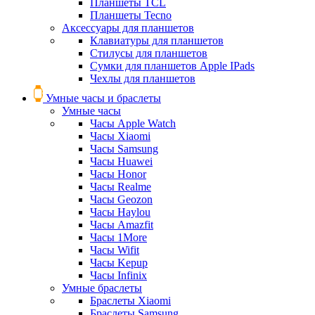
Планшеты TCL
Планшеты Tecno
Аксессуары для планшетов
Клавиатуры для планшетов
Стилусы для планшетов
Сумки для планшетов Apple IPads
Чехлы для планшетов
Умные часы и браслеты
Умные часы
Часы Apple Watch
Часы Xiaomi
Часы Samsung
Часы Huawei
Часы Honor
Часы Realme
Часы Geozon
Часы Haylou
Часы Amazfit
Часы 1More
Часы Wifit
Часы Kepup
Часы Infinix
Умные браслеты
Браслеты Xiaomi
Браслеты Samsung