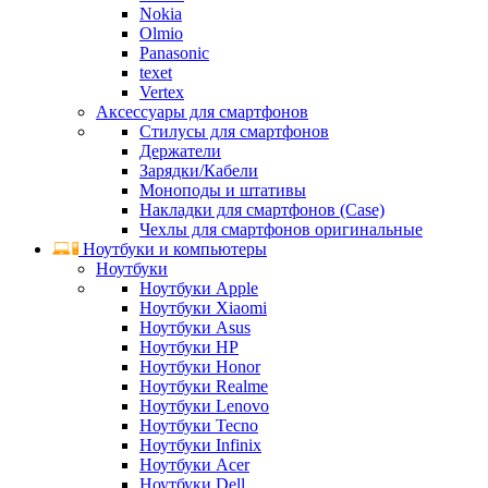
Nokia
Olmio
Panasonic
texet
Vertex
Аксессуары для смартфонов
Стилусы для смартфонов
Держатели
Зарядки/Кабели
Моноподы и штативы
Накладки для смартфонов (Case)
Чехлы для смартфонов оригинальные
Ноутбуки и компьютеры
Ноутбуки
Ноутбуки Apple
Ноутбуки Xiaomi
Ноутбуки Asus
Ноутбуки HP
Ноутбуки Honor
Ноутбуки Realme
Ноутбуки Lenovo
Ноутбуки Tecno
Ноутбуки Infinix
Ноутбуки Acer
Ноутбуки Dell