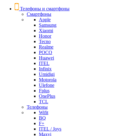
Телефоны и смартфоны
Смартфоны
Apple
Samsung
Xiaomi
Honor
Tecno
Realme
POCO
Huawei
ITEL
Infinix
Umidigi
Motorola
Ulefone
Fplus
OnePlus
TCL
Телефоны
Wifit
BQ
F+
ITEL / Joys
Maxvi