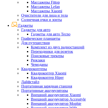
Массажеры Fittop
Массажеры Lefan
Массажеры Xiaomi
Очистители для лица и тела
Солнечная очки и зонты
Гаджеты
Гаджеты для авто
Гаджеты для авто Tecno
Графические планшеты
Для путешествия
Комплект из двух радиостанций
Переходники для розеток
Поисковые трекеры
Рюкзаки
Чемоданы
Квадрокоптеры
Квадрокоптер Xiaomi
Квадрокоптер Hiper
Лайфстайл
Портативная зарядная станция
Портативные аккумуляторы
Внешний аккумулятор Xiaomi
Внешний аккумулятор Accesstyle
Внешний аккумулятор Mophie
Внешний аккумулятор Wifit