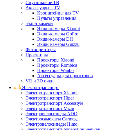
Спутниковое ТВ
Аксессуары к TV
Кронштейны для TV
Пульты управления
Экшн-камеры
Экшн-камеры Xiaomi
Экшн-камеры GoPro
Экшн-камеры DJI
Экшн-камеры Ginzzu
Фотопринтеры
Проекторы
Проекторы Xiaomi
Проекторы Rombica
Проекторы Wanbo
Аксессуары для проекторов
VR и 3D очки
Электротранспорт
Электротранспорт XIaomi
Электротранспорт Hiper
Электротранспорт Accesstyle
Электротранспорт Mizar
Электровелосипеды ADO
Электросамокаты Carmega
Электровелосипеды Himo
Электротранспорт Ninebot by Segway