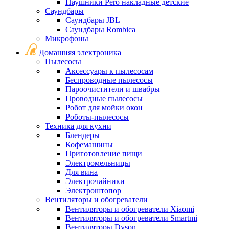
Наушники Pero накладные детские
Саундбары
Саундбары JBL
Саундбары Rombica
Микрофоны
Домашняя электроника
Пылесосы
Аксессуары к пылесосам
Беспроводные пылесосы
Пароочистители и швабры
Проводные пылесосы
Робот для мойки окон
Роботы-пылесосы
Техника для кухни
Блендеры
Кофемашины
Приготовление пищи
Электромельницы
Для вина
Электрочайники
Электроштопор
Вентиляторы и обогреватели
Вентиляторы и обогреватели Xiaomi
Вентиляторы и обогреватели Smartmi
Вентиляторы Dyson