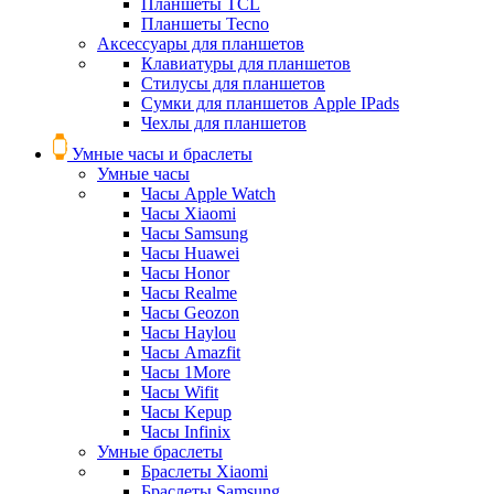
Планшеты TCL
Планшеты Tecno
Аксессуары для планшетов
Клавиатуры для планшетов
Стилусы для планшетов
Сумки для планшетов Apple IPads
Чехлы для планшетов
Умные часы и браслеты
Умные часы
Часы Apple Watch
Часы Xiaomi
Часы Samsung
Часы Huawei
Часы Honor
Часы Realme
Часы Geozon
Часы Haylou
Часы Amazfit
Часы 1More
Часы Wifit
Часы Kepup
Часы Infinix
Умные браслеты
Браслеты Xiaomi
Браслеты Samsung