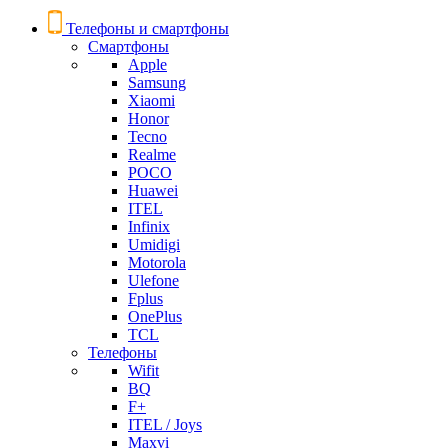
Телефоны и смартфоны
Смартфоны
Apple
Samsung
Xiaomi
Honor
Tecno
Realme
POCO
Huawei
ITEL
Infinix
Umidigi
Motorola
Ulefone
Fplus
OnePlus
TCL
Телефоны
Wifit
BQ
F+
ITEL / Joys
Maxvi