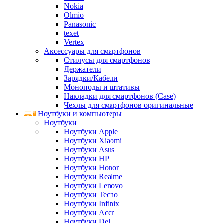
Nokia
Olmio
Panasonic
texet
Vertex
Аксессуары для смартфонов
Стилусы для смартфонов
Держатели
Зарядки/Кабели
Моноподы и штативы
Накладки для смартфонов (Case)
Чехлы для смартфонов оригинальные
Ноутбуки и компьютеры
Ноутбуки
Ноутбуки Apple
Ноутбуки Xiaomi
Ноутбуки Asus
Ноутбуки HP
Ноутбуки Honor
Ноутбуки Realme
Ноутбуки Lenovo
Ноутбуки Tecno
Ноутбуки Infinix
Ноутбуки Acer
Ноутбуки Dell