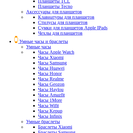
Планшеты TCL
Планшеты Tecno
Аксессуары для планшетов
Клавиатуры для планшетов
Стилусы для планшетов
Сумки для планшетов Apple IPads
Чехлы для планшетов
Умные часы и браслеты
Умные часы
Часы Apple Watch
Часы Xiaomi
Часы Samsung
Часы Huawei
Часы Honor
Часы Realme
Часы Geozon
Часы Haylou
Часы Amazfit
Часы 1More
Часы Wifit
Часы Kepup
Часы Infinix
Умные браслеты
Браслеты Xiaomi
Браслеты Samsung