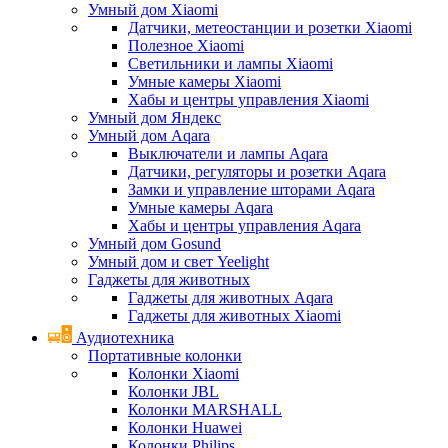
Умный дом Xiaomi
Датчики, метеостанции и розетки Xiaomi
Полезное Xiaomi
Светильники и лампы Xiaomi
Умные камеры Xiaomi
Хабы и центры управления Xiaomi
Умный дом Яндекс
Умный дом Aqara
Выключатели и лампы Aqara
Датчики, регуляторы и розетки Aqara
Замки и управление шторами Aqara
Умные камеры Aqara
Хабы и центры управления Aqara
Умный дом Gosund
Умный дом и свет Yeelight
Гаджеты для животных
Гаджеты для животных Aqara
Гаджеты для животных Xiaomi
Аудиотехника
Портативные колонки
Колонки Xiaomi
Колонки JBL
Колонки MARSHALL
Колонки Huawei
Колонки Philips