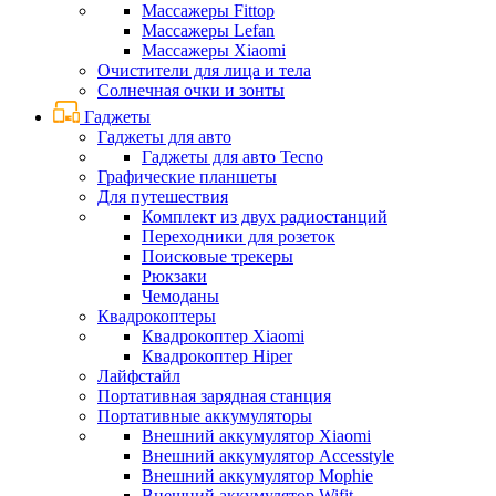
Массажеры Fittop
Массажеры Lefan
Массажеры Xiaomi
Очистители для лица и тела
Солнечная очки и зонты
Гаджеты
Гаджеты для авто
Гаджеты для авто Tecno
Графические планшеты
Для путешествия
Комплект из двух радиостанций
Переходники для розеток
Поисковые трекеры
Рюкзаки
Чемоданы
Квадрокоптеры
Квадрокоптер Xiaomi
Квадрокоптер Hiper
Лайфстайл
Портативная зарядная станция
Портативные аккумуляторы
Внешний аккумулятор Xiaomi
Внешний аккумулятор Accesstyle
Внешний аккумулятор Mophie
Внешний аккумулятор Wifit