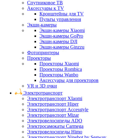
Спутниковое ТВ
Аксессуары к TV
Кронштейны для TV
Пульты управления
Экшн-камеры
Экшн-камеры Xiaomi
Экшн-камеры GoPro
Экшн-камеры DJI
Экшн-камеры Ginzzu
Фотопринтеры
Проекторы
Проекторы Xiaomi
Проекторы Rombica
Проекторы Wanbo
Аксессуары для проекторов
VR и 3D очки
Электротранспорт
Электротранспорт XIaomi
Электротранспорт Hiper
Электротранспорт Accesstyle
Электротранспорт Mizar
Электровелосипеды ADO
Электросамокаты Carmega
Электровелосипеды Himo
Электротранспорт Ninebot by Segway