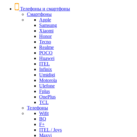
Телефоны и смартфоны
Смартфоны
Apple
Samsung
Xiaomi
Honor
Tecno
Realme
POCO
Huawei
ITEL
Infinix
Umidigi
Motorola
Ulefone
Fplus
OnePlus
TCL
Телефоны
Wifit
BQ
F+
ITEL / Joys
Maxvi