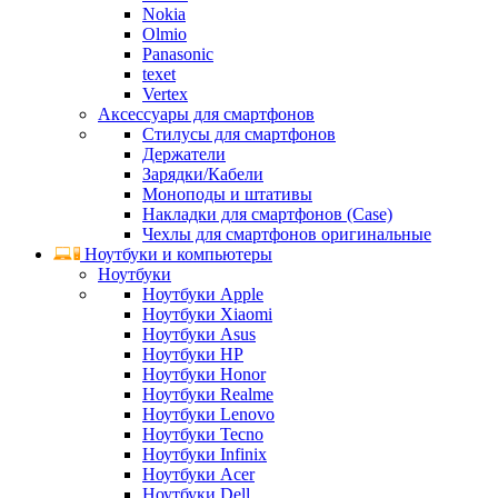
Nokia
Olmio
Panasonic
texet
Vertex
Аксессуары для смартфонов
Стилусы для смартфонов
Держатели
Зарядки/Кабели
Моноподы и штативы
Накладки для смартфонов (Case)
Чехлы для смартфонов оригинальные
Ноутбуки и компьютеры
Ноутбуки
Ноутбуки Apple
Ноутбуки Xiaomi
Ноутбуки Asus
Ноутбуки HP
Ноутбуки Honor
Ноутбуки Realme
Ноутбуки Lenovo
Ноутбуки Tecno
Ноутбуки Infinix
Ноутбуки Acer
Ноутбуки Dell