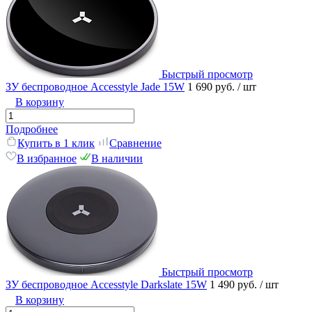
Быстрый просмотр
ЗУ беспроводное Accesstyle Jade 15W
1 690 руб.
/ шт
В корзину
Подробнее
Купить в 1 клик
Сравнение
В избранное
В наличии
Быстрый просмотр
ЗУ беспроводное Accesstyle Darkslate 15W
1 490 руб.
/ шт
В корзину