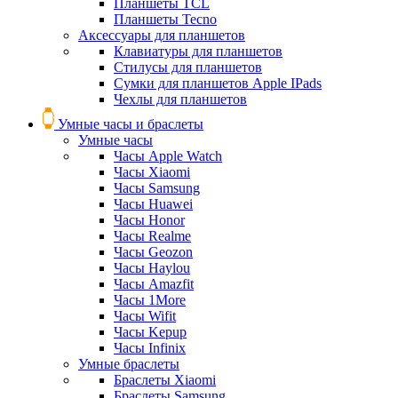
Планшеты TCL
Планшеты Tecno
Аксессуары для планшетов
Клавиатуры для планшетов
Стилусы для планшетов
Сумки для планшетов Apple IPads
Чехлы для планшетов
Умные часы и браслеты
Умные часы
Часы Apple Watch
Часы Xiaomi
Часы Samsung
Часы Huawei
Часы Honor
Часы Realme
Часы Geozon
Часы Haylou
Часы Amazfit
Часы 1More
Часы Wifit
Часы Kepup
Часы Infinix
Умные браслеты
Браслеты Xiaomi
Браслеты Samsung