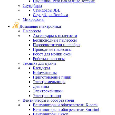
Наушники Pero накладные детские
Саундбары
Саундбары JBL
Саундбары Rombica
Микрофоны
Домашняя электроника
Пылесосы
Аксессуары к пылесосам
Беспроводные пылесосы
Пароочистители и швабры
Проводные пылесосы
Робот для мойки окон
Роботы-пылесосы
Техника для кухни
Блендеры
Кофемашины
Приготовление пищи
Электромельницы
Для вина
Электрочайники
Электроштопор
Вентиляторы и обогреватели
Вентиляторы и обогреватели Xiaomi
Вентиляторы и обогреватели Smartmi
Вентиляторы Dyson