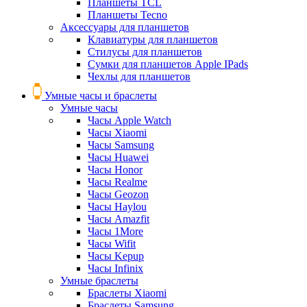
Планшеты TCL
Планшеты Tecno
Аксессуары для планшетов
Клавиатуры для планшетов
Стилусы для планшетов
Сумки для планшетов Apple IPads
Чехлы для планшетов
Умные часы и браслеты
Умные часы
Часы Apple Watch
Часы Xiaomi
Часы Samsung
Часы Huawei
Часы Honor
Часы Realme
Часы Geozon
Часы Haylou
Часы Amazfit
Часы 1More
Часы Wifit
Часы Kepup
Часы Infinix
Умные браслеты
Браслеты Xiaomi
Браслеты Samsung