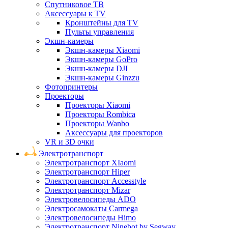
Спутниковое ТВ
Аксессуары к TV
Кронштейны для TV
Пульты управления
Экшн-камеры
Экшн-камеры Xiaomi
Экшн-камеры GoPro
Экшн-камеры DJI
Экшн-камеры Ginzzu
Фотопринтеры
Проекторы
Проекторы Xiaomi
Проекторы Rombica
Проекторы Wanbo
Аксессуары для проекторов
VR и 3D очки
Электротранспорт
Электротранспорт XIaomi
Электротранспорт Hiper
Электротранспорт Accesstyle
Электротранспорт Mizar
Электровелосипеды ADO
Электросамокаты Carmega
Электровелосипеды Himo
Электротранспорт Ninebot by Segway