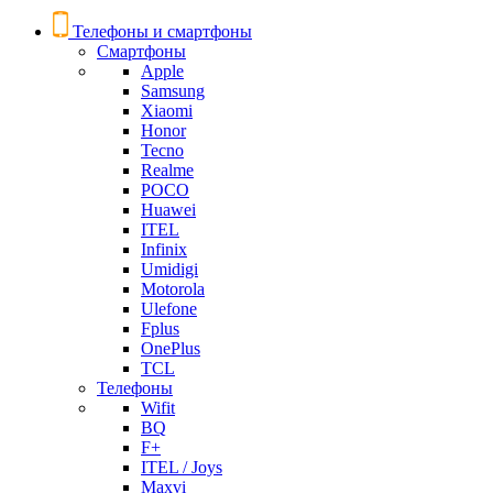
Телефоны и смартфоны
Смартфоны
Apple
Samsung
Xiaomi
Honor
Tecno
Realme
POCO
Huawei
ITEL
Infinix
Umidigi
Motorola
Ulefone
Fplus
OnePlus
TCL
Телефоны
Wifit
BQ
F+
ITEL / Joys
Maxvi