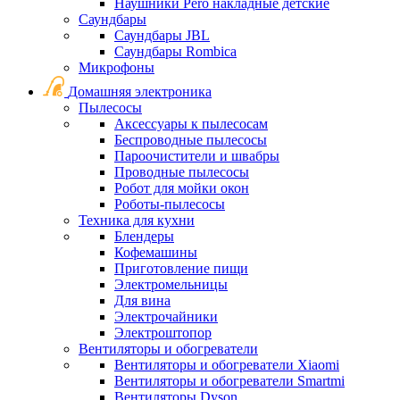
Наушники Pero накладные детские
Саундбары
Саундбары JBL
Саундбары Rombica
Микрофоны
Домашняя электроника
Пылесосы
Аксессуары к пылесосам
Беспроводные пылесосы
Пароочистители и швабры
Проводные пылесосы
Робот для мойки окон
Роботы-пылесосы
Техника для кухни
Блендеры
Кофемашины
Приготовление пищи
Электромельницы
Для вина
Электрочайники
Электроштопор
Вентиляторы и обогреватели
Вентиляторы и обогреватели Xiaomi
Вентиляторы и обогреватели Smartmi
Вентиляторы Dyson