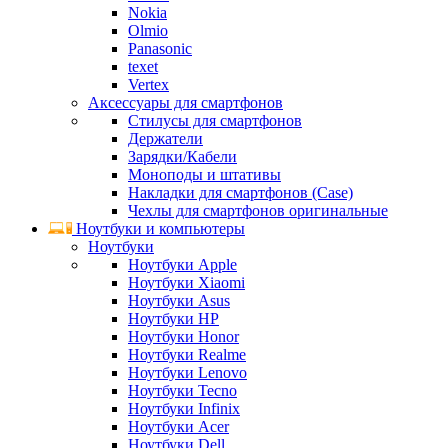
Nokia
Olmio
Panasonic
texet
Vertex
Аксессуары для смартфонов
Стилусы для смартфонов
Держатели
Зарядки/Кабели
Моноподы и штативы
Накладки для смартфонов (Case)
Чехлы для смартфонов оригинальные
Ноутбуки и компьютеры
Ноутбуки
Ноутбуки Apple
Ноутбуки Xiaomi
Ноутбуки Asus
Ноутбуки HP
Ноутбуки Honor
Ноутбуки Realme
Ноутбуки Lenovo
Ноутбуки Tecno
Ноутбуки Infinix
Ноутбуки Acer
Ноутбуки Dell