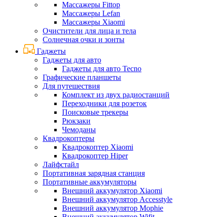
Массажеры Fittop
Массажеры Lefan
Массажеры Xiaomi
Очистители для лица и тела
Солнечная очки и зонты
Гаджеты
Гаджеты для авто
Гаджеты для авто Tecno
Графические планшеты
Для путешествия
Комплект из двух радиостанций
Переходники для розеток
Поисковые трекеры
Рюкзаки
Чемоданы
Квадрокоптеры
Квадрокоптер Xiaomi
Квадрокоптер Hiper
Лайфстайл
Портативная зарядная станция
Портативные аккумуляторы
Внешний аккумулятор Xiaomi
Внешний аккумулятор Accesstyle
Внешний аккумулятор Mophie
Внешний аккумулятор Wifit