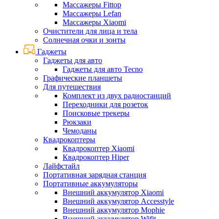
Массажеры Fittop
Массажеры Lefan
Массажеры Xiaomi
Очистители для лица и тела
Солнечная очки и зонты
Гаджеты
Гаджеты для авто
Гаджеты для авто Tecno
Графические планшеты
Для путешествия
Комплект из двух радиостанций
Переходники для розеток
Поисковые трекеры
Рюкзаки
Чемоданы
Квадрокоптеры
Квадрокоптер Xiaomi
Квадрокоптер Hiper
Лайфстайл
Портативная зарядная станция
Портативные аккумуляторы
Внешний аккумулятор Xiaomi
Внешний аккумулятор Accesstyle
Внешний аккумулятор Mophie
Внешний аккумулятор Wifit