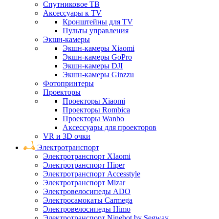
Спутниковое ТВ
Аксессуары к TV
Кронштейны для TV
Пульты управления
Экшн-камеры
Экшн-камеры Xiaomi
Экшн-камеры GoPro
Экшн-камеры DJI
Экшн-камеры Ginzzu
Фотопринтеры
Проекторы
Проекторы Xiaomi
Проекторы Rombica
Проекторы Wanbo
Аксессуары для проекторов
VR и 3D очки
Электротранспорт
Электротранспорт XIaomi
Электротранспорт Hiper
Электротранспорт Accesstyle
Электротранспорт Mizar
Электровелосипеды ADO
Электросамокаты Carmega
Электровелосипеды Himo
Электротранспорт Ninebot by Segway