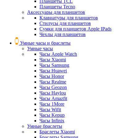
Планшеты TCL
Планшеты Tecno
Аксессуары для планшетов
Клавиатуры для планшетов
Стилусы для планшетов
Сумки для планшетов Apple IPads
Чехлы для планшетов
Умные часы и браслеты
Умные часы
Часы Apple Watch
Часы Xiaomi
Часы Samsung
Часы Huawei
Часы Honor
Часы Realme
Часы Geozon
Часы Haylou
Часы Amazfit
Часы 1More
Часы Wifit
Часы Kepup
Часы Infinix
Умные браслеты
Браслеты Xiaomi
Браслеты Samsung