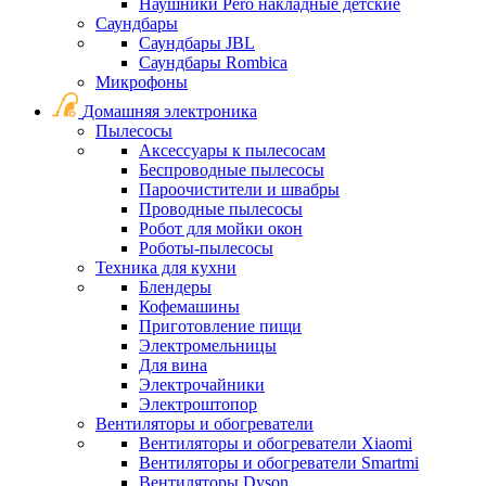
Наушники Pero накладные детские
Саундбары
Саундбары JBL
Саундбары Rombica
Микрофоны
Домашняя электроника
Пылесосы
Аксессуары к пылесосам
Беспроводные пылесосы
Пароочистители и швабры
Проводные пылесосы
Робот для мойки окон
Роботы-пылесосы
Техника для кухни
Блендеры
Кофемашины
Приготовление пищи
Электромельницы
Для вина
Электрочайники
Электроштопор
Вентиляторы и обогреватели
Вентиляторы и обогреватели Xiaomi
Вентиляторы и обогреватели Smartmi
Вентиляторы Dyson