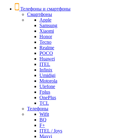
Телефоны и смартфоны
Смартфоны
Apple
Samsung
Xiaomi
Honor
Tecno
Realme
POCO
Huawei
ITEL
Infinix
Umidigi
Motorola
Ulefone
Fplus
OnePlus
TCL
Телефоны
Wifit
BQ
F+
ITEL / Joys
Maxvi