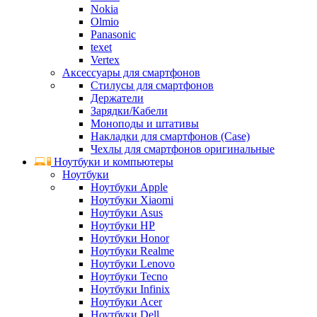
Nokia
Olmio
Panasonic
texet
Vertex
Аксессуары для смартфонов
Стилусы для смартфонов
Держатели
Зарядки/Кабели
Моноподы и штативы
Накладки для смартфонов (Case)
Чехлы для смартфонов оригинальные
Ноутбуки и компьютеры
Ноутбуки
Ноутбуки Apple
Ноутбуки Xiaomi
Ноутбуки Asus
Ноутбуки HP
Ноутбуки Honor
Ноутбуки Realme
Ноутбуки Lenovo
Ноутбуки Tecno
Ноутбуки Infinix
Ноутбуки Acer
Ноутбуки Dell