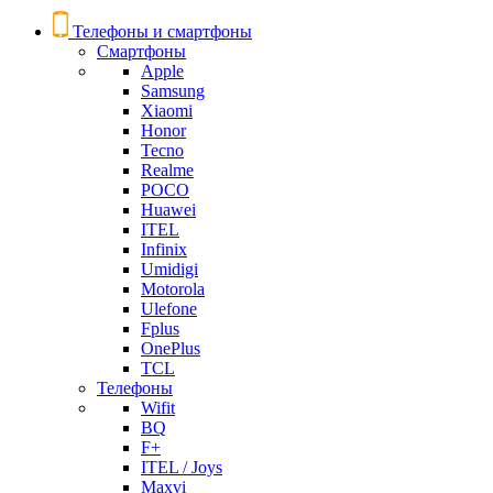
Телефоны и смартфоны
Смартфоны
Apple
Samsung
Xiaomi
Honor
Tecno
Realme
POCO
Huawei
ITEL
Infinix
Umidigi
Motorola
Ulefone
Fplus
OnePlus
TCL
Телефоны
Wifit
BQ
F+
ITEL / Joys
Maxvi