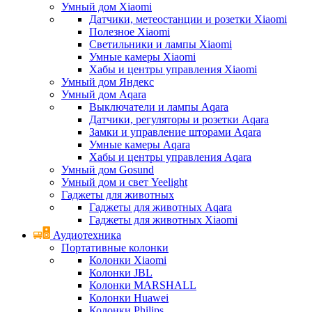
Умный дом Xiaomi
Датчики, метеостанции и розетки Xiaomi
Полезное Xiaomi
Светильники и лампы Xiaomi
Умные камеры Xiaomi
Хабы и центры управления Xiaomi
Умный дом Яндекс
Умный дом Aqara
Выключатели и лампы Aqara
Датчики, регуляторы и розетки Aqara
Замки и управление шторами Aqara
Умные камеры Aqara
Хабы и центры управления Aqara
Умный дом Gosund
Умный дом и свет Yeelight
Гаджеты для животных
Гаджеты для животных Aqara
Гаджеты для животных Xiaomi
Аудиотехника
Портативные колонки
Колонки Xiaomi
Колонки JBL
Колонки MARSHALL
Колонки Huawei
Колонки Philips