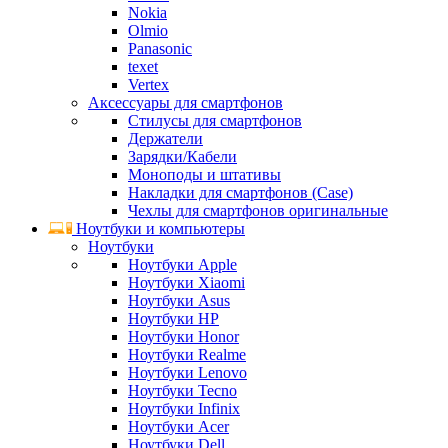
Nokia
Olmio
Panasonic
texet
Vertex
Аксессуары для смартфонов
Стилусы для смартфонов
Держатели
Зарядки/Кабели
Моноподы и штативы
Накладки для смартфонов (Case)
Чехлы для смартфонов оригинальные
Ноутбуки и компьютеры
Ноутбуки
Ноутбуки Apple
Ноутбуки Xiaomi
Ноутбуки Asus
Ноутбуки HP
Ноутбуки Honor
Ноутбуки Realme
Ноутбуки Lenovo
Ноутбуки Tecno
Ноутбуки Infinix
Ноутбуки Acer
Ноутбуки Dell