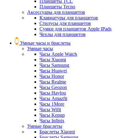
Планшеты TCL
Планшеты Tecno
Аксессуары для планшетов
Клавиатуры для планшетов
Стилусы для планшетов
Сумки для планшетов Apple IPads
Чехлы для планшетов
Умные часы и браслеты
Умные часы
Часы Apple Watch
Часы Xiaomi
Часы Samsung
Часы Huawei
Часы Honor
Часы Realme
Часы Geozon
Часы Haylou
Часы Amazfit
Часы 1More
Часы Wifit
Часы Kepup
Часы Infinix
Умные браслеты
Браслеты Xiaomi
Браслеты Samsung